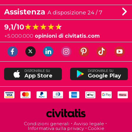
Assistenza
A disposizione 24 / 7
★★★★★
★★★★★
9,1/10
+
5.000.000
opinioni di civitatis.com
DISPONIBILE SU
DISPONIBILE SU
App Store
Google Play
Condizioni generali
Avviso legale
Informativa sulla privacy
Cookie