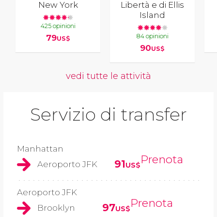
New York
Libertà e di Ellis
Island
425 opinioni
84 opinioni
79
US$
90
US$
vedi tutte le attività
Servizio di transfer
Manhattan
Prenota
91
Aeroporto JFK
US$
Aeroporto JFK
Prenota
97
Brooklyn
US$