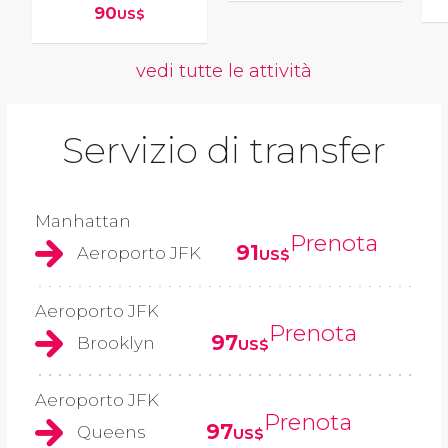
90
US$
vedi tutte le attività
Servizio di transfer
Manhattan
Prenota
91
Aeroporto JFK
US$
Aeroporto JFK
Prenota
97
Brooklyn
US$
Aeroporto JFK
Prenota
97
Queens
US$