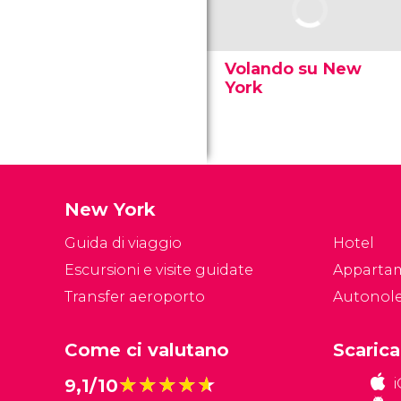
Volando su New
York
New York
Guida di viaggio
Hotel
Escursioni e visite guidate
Apparta
Transfer aeroporto
Autonol
Come ci valutano
Scarica
★★★★★
★★★★★
9,1/10