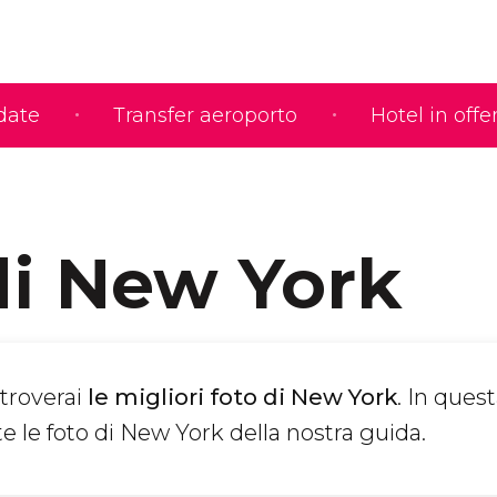
idate
Transfer aeroporto
Hotel in offe
di New York
 troverai
le migliori foto di
New York
. In ques
te le foto di New York della nostra guida.