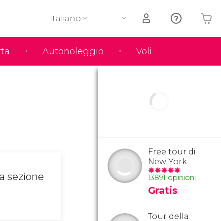
Italiano
rta
Autonoleggio
Voli
Il tuo carrello è vuoto
Free tour di
New York
ta sezione
13891 opinioni
Gratis
Tour della