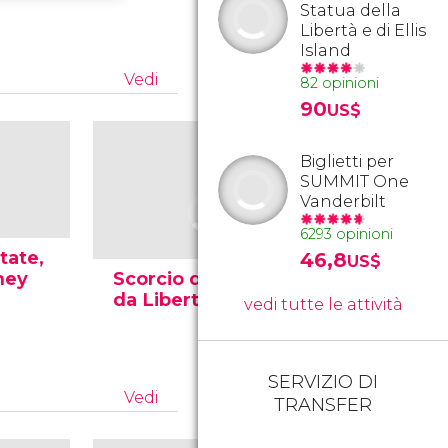
Statua della
Libertà e di Ellis
Island
Vedi
82 opinioni
90
US$
Biglietti per
SUMMIT One
Vanderbilt
6293 opinioni
tate,
46,8
US$
ney
Scorcio di New York
La Statu
da Liberty Island
Libertà
vedi tutte le attività
SERVIZIO DI
Vedi
TRANSFER