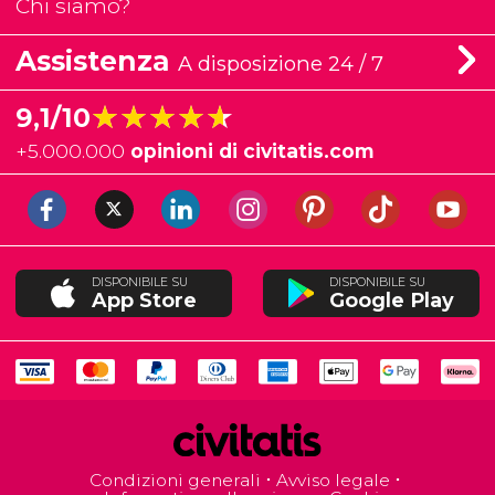
Chi siamo?
Assistenza
A disposizione 24 / 7
★★★★★
★★★★★
9,1/10
+
5.000.000
opinioni di civitatis.com
DISPONIBILE SU
DISPONIBILE SU
App Store
Google Play
Condizioni generali
Avviso legale