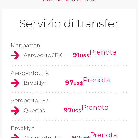
Servizio di transfer
Manhattan
Prenota
91
Aeroporto JFK
US$
Aeroporto JFK
Prenota
97
Brooklyn
US$
Aeroporto JFK
Prenota
97
Queens
US$
Brooklyn
Prenota
97
Aeroporto JFK