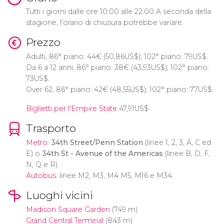
Tutti i giorni dalle ore 10:00 alle 22:00 A seconda della
stagione, l'orario di chiusura potrebbe variare.
Prezzo
Adulti, 86° piano: 44
€
(50,86
US$
); 102° piano: 79
US$
.
Da 6 a 12 anni, 86° piano: 38
€
(43,93
US$
); 102° piano:
73
US$
.
Over 62, 86° piano: 42
€
(48,55
US$
); 102° piano: 77
US$
.
Biglietti per l'Empire State
47,91
US$
Trasporto
Metro
:
34th Street/Penn Station
(linee 1, 2, 3, A, C ed
E) o
34th St - Avenue of the Americas
(linee B, D, F,
N, Q e R).
Autobus
: linee M2, M3, M4 M5, M16 e M34.
Luoghi vicini
Madison Square Garden
(749 m)
Grand Central Terminal
(843 m)