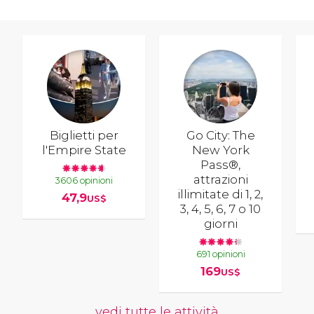
Biglietti per
Go City: The
l'Empire State
New York
Pass®,
attrazioni
3606 opinioni
illimitate di 1, 2,
47,9
US$
3, 4, 5, 6, 7 o 10
giorni
691 opinioni
169
US$
vedi tutte le attività