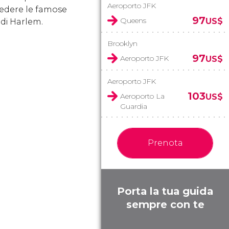
Aeroporto JFK
edere le famose
97
Queens
US$
di Harlem.
Brooklyn
97
Aeroporto JFK
US$
Aeroporto JFK
103
Aeroporto La
US$
Guardia
Prenota
Porta la tua guida
sempre con te