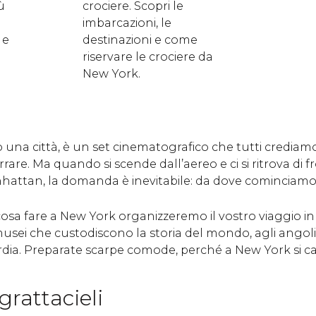
iù
crociere. Scopri le
imbarcazioni, le
 e
destinazioni e come
riservare le crociere da
New York.
 una città, è un set cinematografico che tutti crediam
rare. Ma quando si scende dall’aereo e ci si ritrova di 
anhattan, la domanda è inevitabile: da dove cominciam
cosa fare a New York organizzeremo il vostro viaggio i
musei che custodiscono la storia del mondo, agli angol
rdia. Preparate scarpe comode, perché a New York si c
 grattacieli