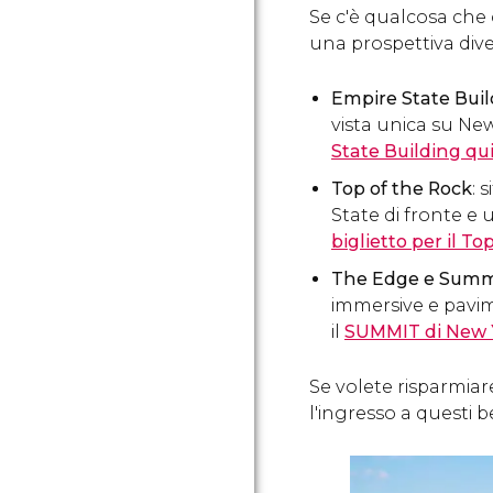
Se c'è qualcosa che 
una prospettiva diver
Empire State Bui
vista unica su New
State Building qu
Top of the Rock
: 
State di fronte e
biglietto per il T
The Edge e Summi
immersive e pavime
il
SUMMIT di New 
Se volete risparmiare
l'ingresso a questi b