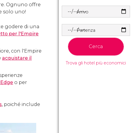
ere. Ognuno offre
ne solo uno!
Arrivo
rete godere di una
Partenza
etto per l'Empire
Cerca
liore, con l'Empire
e
acquistare il
Trova gli hotel più economici
 esperienze
e Edge
o per
s
, poiché include