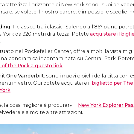
caratterizza l'orizzonte di New York sono i suoi belved
sa e, se volete il nostro parere, è impossibile sceglier
lding
: Il classico tra i classici. Salendo all'86° piano pot
 York da 320 metri di altezza. Potete
acquistare il bigli
i
.
situato nel Rockefeller Center, offre a molti la vista mig
 una panoramica incontaminata su Central Park. Potet
op of the Rock a questo link
.
t One Vanderbilt
: sono i nuovi gioielli della città con
nti in vetro. Qui potete acquistare il
biglietto per Th
York
.
, la cosa migliore è procurarvi il
New York Explorer Pas
elvedere e a molte altre attrazioni.