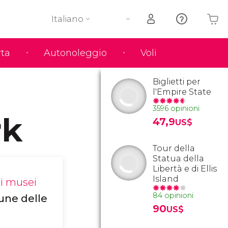
Italiano
rta
Autonoleggio
Voli
Il tuo carrello è vuoto
Biglietti per
l'Empire State
3596 opinioni
rk
47,9
US$
Tour della
Statua della
Libertà e di Ellis
Island
,
i musei
84 opinioni
une delle
90
US$