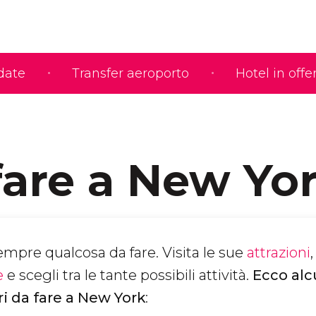
idate
Transfer aeroporto
Hotel in offe
fare a New Yo
mpre qualcosa da fare. Visita le sue
attrazioni
e
e scegli tra le tante possibili attività.
Ecco alc
i da fare a New York
: