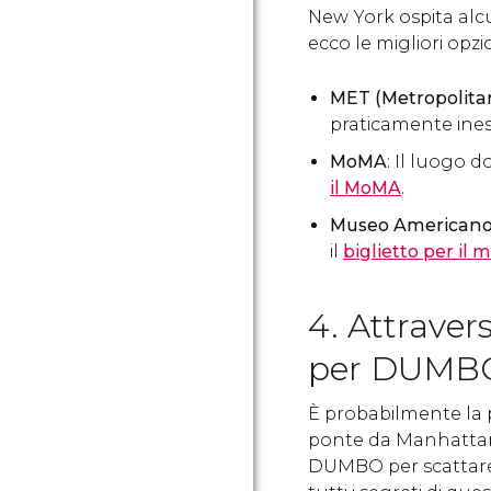
New York ospita alcu
ecco le migliori opzio
MET (Metropolita
praticamente ines
MoMA
: Il luogo 
il MoMA
.
Museo Americano 
il
biglietto per il 
4. Attraver
per DUMB
È probabilmente la p
ponte da Manhattan 
DUMBO per scattar