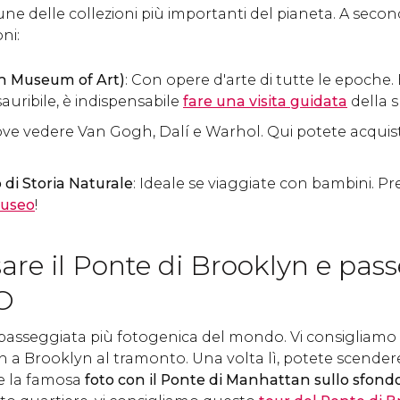
ne delle collezioni più importanti del pianeta. A second
ni:
n Museum of Art)
: Con opere d'arte di tutte le epoche
auribile, è indispensabile
fare una visita guidata
della s
dove vedere Van Gogh, Dalí e Warhol. Qui potete acquist
di Storia Naturale
: Ideale se viaggiate con bambini. P
museo
!
sare il Ponte di Brooklyn e pas
O
asseggiata più fotogenica del mondo. Vi consigliamo di
a Brooklyn al tramonto. Una volta lì, potete scendere
e la famosa
foto con il Ponte di Manhattan sullo sfond