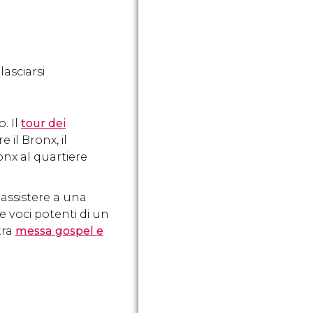
lasciarsi
. Il
tour dei
 il Bronx, il
ronx al quartiere
assistere a una
 voci potenti di un
tra
messa gospel e