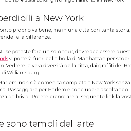
L'Empire State Building in una giornata di sole a New York
mperdibili a New York
onto proprio va bene, ma in una città con tanta storia, 
ende fa la differenza.
sti: se poteste fare un solo tour, dovrebbe essere questo
York
vi porterà fuori dalla bolla di Manhattan per scoprire
 Vedrete la vera diversità della città, dai graffiti del B
 di Williamsburg.
Harlem: non c'è domenica completa a New York senza 
ca. Passeggiare per Harlem e concludere ascoltando le
za da brividi. Potete prenotare al seguente link la vos
e sono templi dell'arte