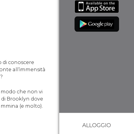
o di conoscere
fronte all’immensità
o?
n modo che non vi
i di Brooklyn dove
ammina (e molto).
ALLOGGIO