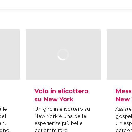
Volo in elicottero
Mess
su New York
New 
lle
Un giro in elicottero su
Assist
del
New York è una delle
gospel
an.
esperienze più belle
un'esp
rono,
per ammirare
perder