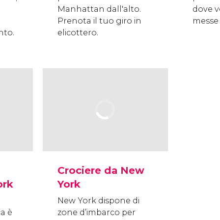
Manhattan dall'alto.
dove v
Prenota il tuo giro in
messe 
nto.
elicottero.
Crociere da New
ork
York
New York dispone di
ca è
zone d’imbarco per