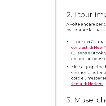
2. I tour i
A volte andare per c
raccontare le sue vic
Il tour dei Contra
contrasti di New 
Queens e Brooklyn.
ebraico ortodosso
Messa gospel ad 
cerimonia autenti
coro è un'esperien
il tour di Harlem
.
3. Musei ch