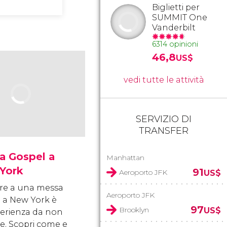
Biglietti per
SUMMIT One
Vanderbilt
6314 opinioni
46,8
US$
vedi tutte le attività
SERVIZIO DI
TRANSFER
a Gospel a
Manhattan
York
91
Aeroporto JFK
US$
ere a una messa
Aeroporto JFK
 a New York è
97
Brooklyn
US$
erienza da non
e. Scopri come e