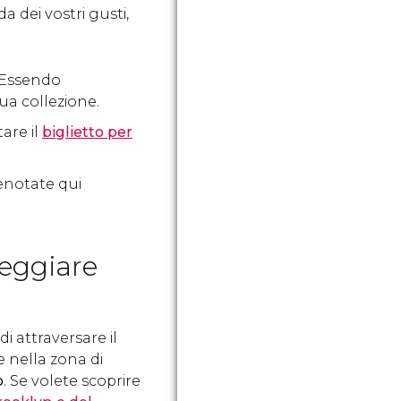
a dei vostri gusti,
. Essendo
ua collezione.
are il
biglietto per
renotate qui
seggiare
 attraversare il
 nella zona di
o
. Se volete scoprire