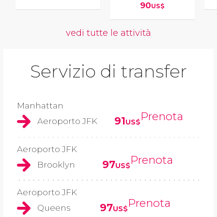
90
US$
vedi tutte le attività
Servizio di transfer
Manhattan
Prenota
91
Aeroporto JFK
US$
Aeroporto JFK
Prenota
97
Brooklyn
US$
Aeroporto JFK
Prenota
97
Queens
US$