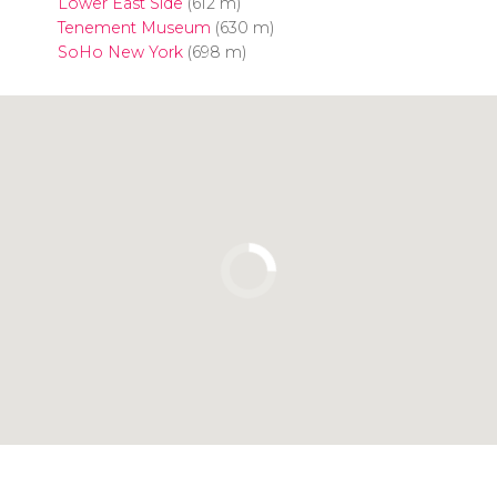
Lower East Side
(612 m)
Tenement Museum
(630 m)
SoHo New York
(698 m)
Clicca per usare la mappa