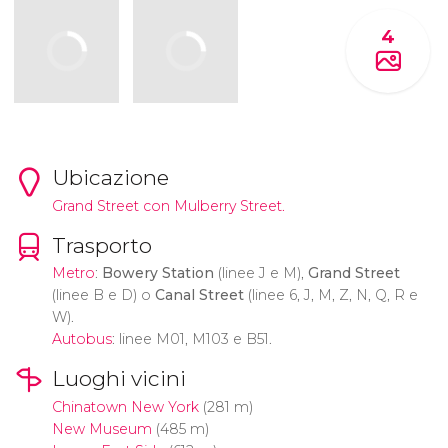
4
Ubicazione
Grand Street con Mulberry Street.
Trasporto
Metro
:
Bowery Station
(linee J e M),
Grand Street
(linee B e D) o
Canal Street
(linee 6, J, M, Z, N, Q, R e
W).
Autobus
: linee M01, M103 e B51.
Luoghi vicini
Chinatown New York
(281 m)
New Museum
(485 m)