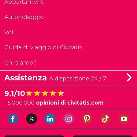
Appartamenti
Autonoleggio
Voli
Guide di viaggio di Civitatis
Chi siamo?
Assistenza
A disposizione 24 / 7
★★★★★
★★★★★
9,1/10
+
5.000.000
opinioni di civitatis.com