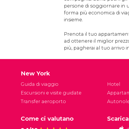
persone di soggiornare in 
forma più economica di via
insieme.
Prenota il tuo appartamento
ad ottenere il miglior prezzo
più, pagherai al tuo arrivo i
New York
Guida di viaggio
Hotel
Escursioni e visite guidate
Apparta
Transfer aeroporto
Autonol
Come ci valutano
Scarica