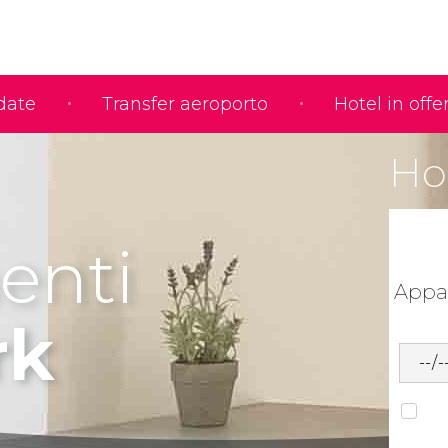
idate
Transfer aeroporto
Hotel in offe
Ho 
enti
Appa
rk