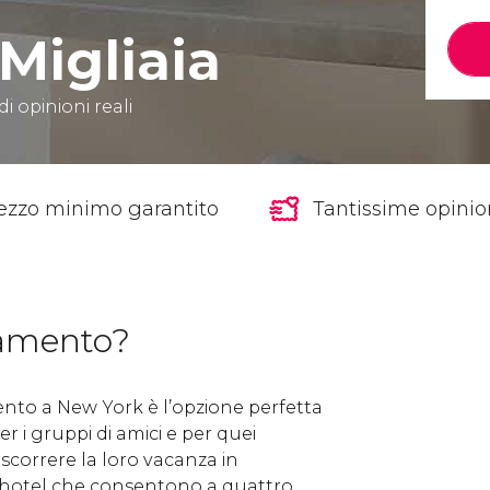
Migliaia
di opinioni reali
ezzo minimo garantito
Tantissime opinion
tamento?
nto a New York è l’opzione perfetta
r i gruppi di amici e per quei
ascorrere la loro vacanza in
 hotel che consentono a quattro