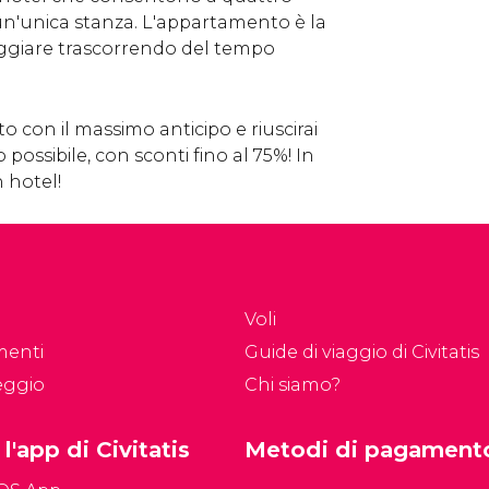
un'unica stanza. L'appartamento è la
ggiare trascorrendo del tempo
 con il massimo anticipo e riuscirai
 possibile, con sconti fino al 75%! In
n hotel!
Voli
menti
Guide di viaggio di Civitatis
eggio
Chi siamo?
 l'app di Civitatis
Metodi di pagament