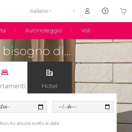
Italiano
rta
Autonoleggio
Voli
Il tuo carrello è vuoto
bisogno di...
rtamenti
Hotel
Dal
Al
Non ho ancora scelto le date