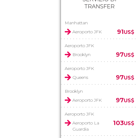
TRANSFER
Manhattan
91
Aeroporto JFK
US$
Aeroporto JFK
97
Brooklyn
US$
Aeroporto JFK
97
Queens
US$
Brooklyn
97
Aeroporto JFK
US$
Aeroporto JFK
103
Aeroporto La
US$
Guardia