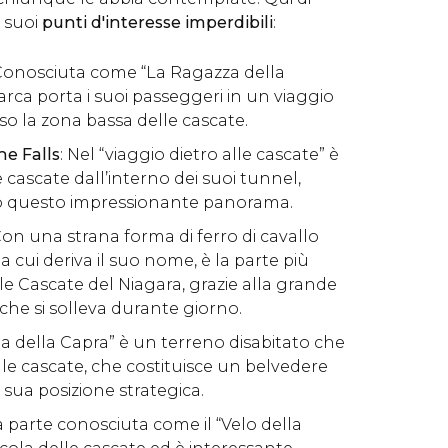
i suoi
punti d'interesse imperdibili
:
 Conosciuta come “La Ragazza della
rca porta i suoi passeggeri in un viaggio
o la zona bassa delle cascate.
e Falls
: Nel “viaggio dietro alle cascate” è
le cascate dall’interno dei suoi tunnel,
o questo impressionante panorama.
Con una strana forma di ferro di cavallo
da cui deriva il suo nome, è la parte più
e Cascate del Niagara, grazie alla grande
che si solleva durante giorno.
sola della Capra” è un terreno disabitato che
alle cascate, che costituisce un belvedere
sua posizione strategica.
La parte conosciuta come il “Velo della