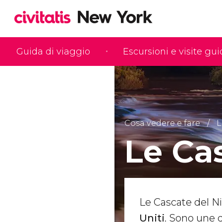
Guida di viaggio
Escursioni e visite gu
Cosa vedere e fare
L
Le Ca
Le Cascate del Ni
Uniti
. Sono une d