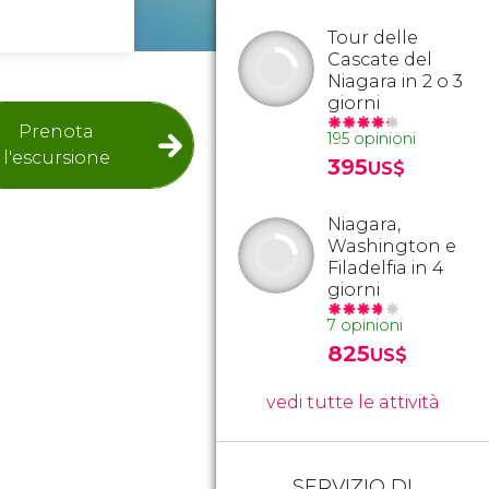
Tour delle
Cascate del
Niagara in 2 o 3
giorni
Prenota
195 opinioni
l'escursione
395
US$
Niagara,
Washington e
Filadelfia in 4
giorni
7 opinioni
825
US$
vedi tutte le attività
SERVIZIO DI