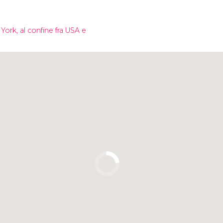
York, al confine fra USA e
Clicca per usare la mappa