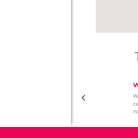
W
W
ca
n
pi
pa
m