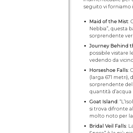
seguito vi forniamo 
Maid of the Mist
:
Nebbia”, questa ba
sorprendente vers
Journey Behind th
possibile visitare 
vedendo da vicin
Horseshoe Falls
: 
(larga 671 metri), 
sorprendente dell
quantità d’acqua 
Goat Island
: “L’I
si trova difronte 
molto noto per la 
Bridal Veil Falls
: 