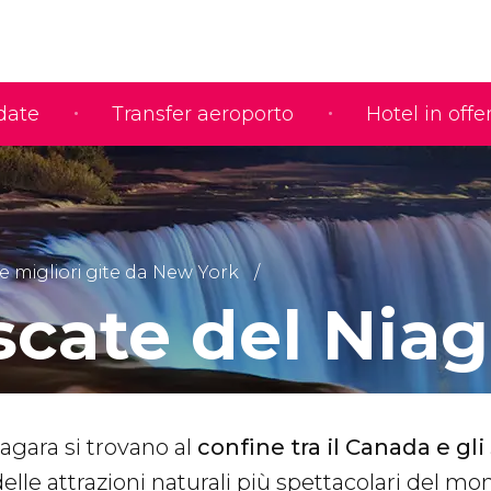
idate
Transfer aeroporto
Hotel in offe
e migliori gite da New York
scate del Niag
agara si trovano al
confine tra il Canada e gli 
elle attrazioni naturali più spettacolari del mo