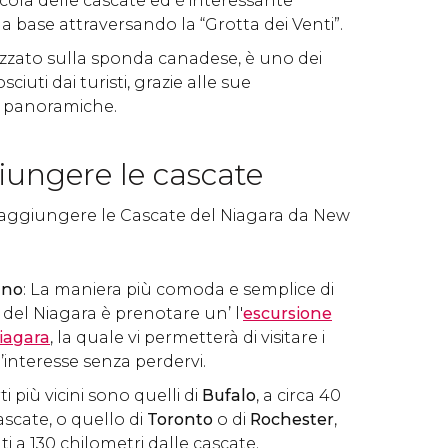
ccola delle cascate ed è interessante
 base attraversando la “Grotta dei Venti”.
lizzato sulla sponda canadese, è uno dei
ciuti dai turisti, grazie alle sue
te panoramiche.
ungere le cascate
 raggiungere le Cascate del Niagara da New
ano
: La maniera più comoda e semplice di
e del Niagara è prenotare un’ l'
escursione
Niagara
, la quale vi permetterà di visitare i
d’interesse senza perdervi.
ti più vicini sono quelli di
Bufalo
, a circa 40
ascate, o quello di
Toronto
o di
Rochester
,
ti a 130 chilometri dalle cascate.