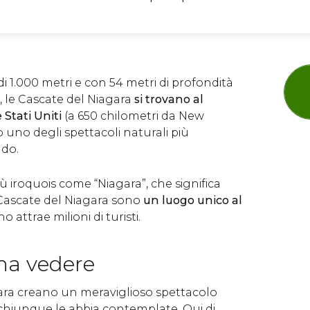
 1.000 metri e con 54 metri di profondità
, le Cascate del Niagara
si trovano al
 Stati Uniti
(a
650 chilometri da New
o uno degli spettacoli naturali più
ndo.
bù iroquois come “Niagara”, che significa
 Cascate del Niagara sono
un luogo unico al
 attrae milioni di turisti.
na vedere
ara creano un meraviglioso spettacolo
 chiunque le abbia contemplate. Qui di