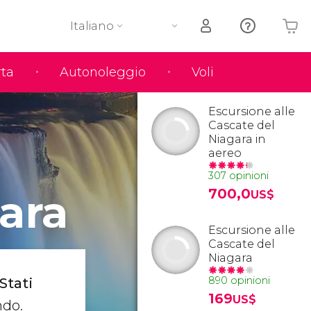
Italiano
rta
Autonoleggio
Voli
Il tuo carrello è vuoto
Escursione alle
Cascate del
Niagara in
aereo
307 opinioni
ara
700,0
US$
Escursione alle
Cascate del
Niagara
890 opinioni
Stati
169
US$
ndo.