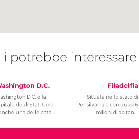
Ti potrebbe interessare
ashington D.C.
Filadelfia
ashington D.C. è la
Situata nello stato di
pitale degli Stati Uniti,
Pensilvania e con quasi 6
onché una delle città
milioni di abitanti,
ù interessanti del
Filadelfia è la quinta città
ese. La Casa Bianca, il
più popolata degli Stati
onumento a Lincoln, il
Uniti e una delle più