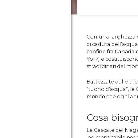
Con una larghezza di
di caduta dell’acqua
confine fra Canada e
York) e costituiscon
straordinari del mo
Battezzate dalle tri
“tuono d’acqua”, le
mondo
che ogni anno
Cosa bisog
Le Cascate del Niag
indimenticabile per