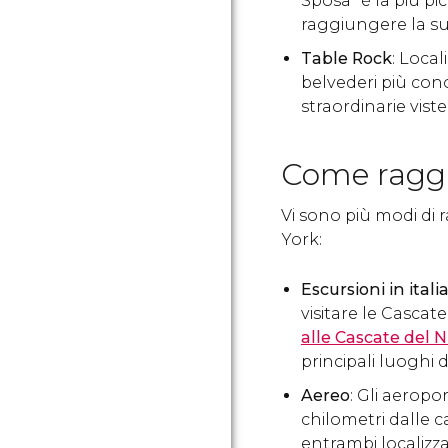
Sposa” è la più pi
raggiungere la sua
Table Rock
: Loca
belvederi più conos
straordinarie vis
Come raggi
Vi sono più modi di
York:
Escursioni in itali
visitare le Cascat
alle Cascate del 
principali luoghi 
Aereo
: Gli aeropor
chilometri dalle c
entrambi localizza