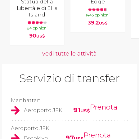
Statua della
Edge
Libertà e di Ellis
Island
1443 opinioni
39,2
US$
84 opinioni
90
US$
vedi tutte le attività
Servizio di transfer
Manhattan
Prenota
91
Aeroporto JFK
US$
Aeroporto JFK
Prenota
97
Brooklyn
US$