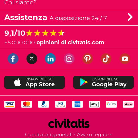
Chi siamo?
Assistenza
A disposizione 24 / 7
★★★★★
★★★★★
9,1/10
+
5.000.000
opinioni di civitatis.com
DISPONIBILE SU
DISPONIBILE SU
App Store
Google Play
Condizioni generali
Avviso legale